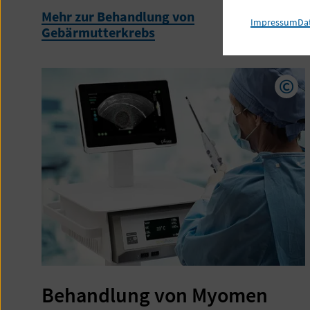
Mehr zur Behandlung von
Impressum
Da
Gebärmutterkrebs
Cop
Behandlung von Myomen