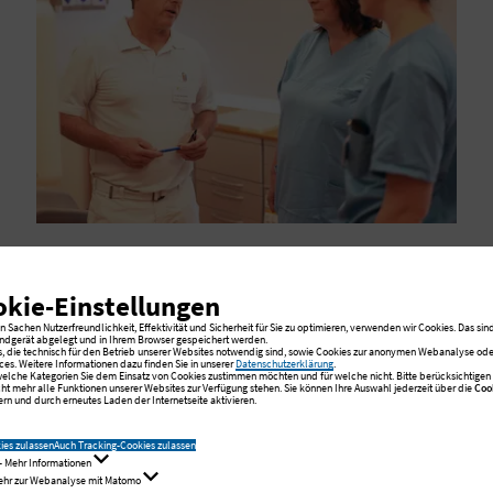
Gebärmutterhalskrebs
okie-Einstellungen
Im Evangelischen Amalie Sieveking
 Sachen Nutzerfreundlichkeit, Effektivität und Sicherheit für Sie zu optimieren, verwenden wir Cookies. Das sind
Krankenhaus Hamburg behandeln wir
ndgerät abgelegt und in Ihrem Browser gespeichert werden.
s, die technisch für den Betrieb unserer Websites notwendig sind, sowie Cookies zur anonymen Webanalyse oder
ces. Weitere Informationen dazu finden Sie in unserer
Datenschutzerklärung
.
Patientinnen leitliniengerecht und begleiten
 welche Kategorien Sie dem Einsatz von Cookies zustimmen möchten und für welche nicht. Bitte berücksichtigen S
cht mehr alle Funktionen unserer Websites zur Verfügung stehen. Sie können Ihre Auswahl jederzeit über die
Coo
rn und durch erneutes Laden der Internetseite aktivieren.
sie mit medizinischer Expertise und
persönlicher Zuwendung.
ies zulassen
Auch Tracking-Cookies zulassen
- Mehr Informationen
Mehr zur Webanalyse mit Matomo
Mehr zur Behandlung von