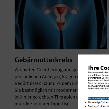
Gebärmutterkrebs
Ihre Co
Wir bieten Orientierung und geben Ihren
Um unsere Websites in
persönlichen Anliegen, Fragen und
die auf Ihrem Datene
Darunter sind Cookie
Funktionen und Servi
Bedürfnissen Raum. Zudem unterstützen wir
Sie entscheiden, für
nach Auswahl ggf. ni
im Fuß der Seite ände
Sie bestmöglich mit moderner Diagnostik,
leitliniengerechten Therapien und
Nur notwendige Cook
interdisziplinärer Expertise.
Notwendige Cookies 
Tracking-Cookies - 