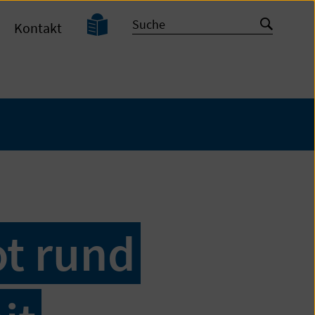
Leichte
Suche
Suche
Kontakt
Sprache
starten
t rund