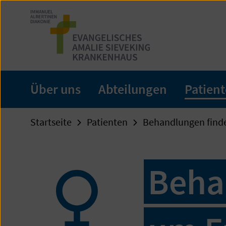
Zum
Seiteninhalt
springen
Über uns
Abteilungen
Patien
Startseite
Patienten
Behandlungen find
Beha