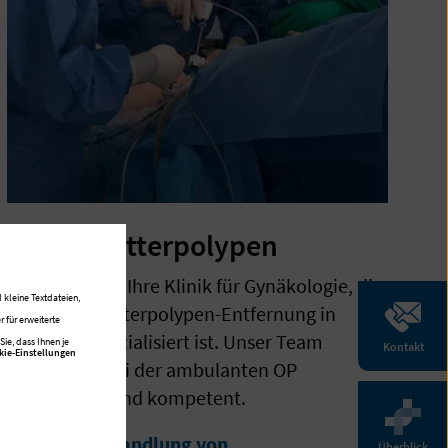
Gebärmutterpolypen
Das Amalie ist Ihre Klinik für Gynäkologie, die
 kleine Textdateien,
auf Gebärmutterpolypen-Entfernung in
 für erweiterte
Hamburg spezialisiert ist. Unser Team
ie, dass Ihnen je
Kontakt
kie-Einstellungen
betreut Sie bei der ambulanten OP
emphatisch und kompetent.
Mehr zur Behandlung von
Überblick