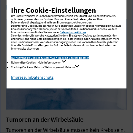
Mehr zur Behandlung von Rückenschmerzen
Ihre Cookie-Einstellungen
Um unsere Websites in Sachen Nutzerfreundlichkeit, Effektivität und Sicherheit für Sie zu
optimieren, verwenden wir Cookies. Das sind kleine Textdateien, die auf Ihrem
Datenendgerät abgelegt und in Ihrem Browser gespeichert werden.
Darunter sind Cookies, die technisch für den Betrieb unserer Websites notwendig sind, sowie
Cookies zur anonymen Webanalyse oder für erweiterte Funktionen und Services. Weitere
Informationen dazu finden Sie in unserer
Datenschutzerklärung
.
Sie entscheiden, für welche Kategorien Sie dem Einsatz von Cookies zustimmen möchten
und für welche nicht. Bitte berücksichtigen Sie, dass Ihnen je nach Auswahl ggf. nicht mehr
alle Funktionen unserer Websites zur Verfügung stehen. Sie können Ihre Auswahl jederzeit
über die
Cookie-Einstellungen
im Fuß der Seite ändern und durch erneutes Laden der
Internetseite aktivieren.
Nur notwendige Cookies zulassen
Auch Tracking-Cookies zulassen
Notwendige Cookies - Mehr Informationen
Tracking-Cookies - Mehr zur Webanalyse mit Matomo
Impressum
Datenschutz
Tumoren an der Wirbelsäule
Tumoren an der Wirbelsäule müssen kein Krebs sein.