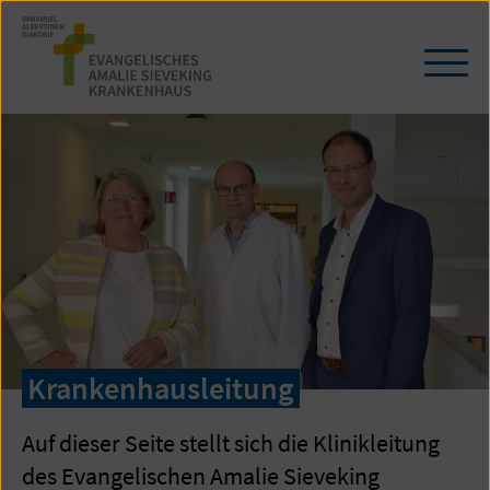
Zum
Seiteninhalt
springen
Navi
öffn
/
schl
Krankenhausleitung
Auf dieser Seite stellt sich die Klinikleitung
des Evangelischen Amalie Sieveking