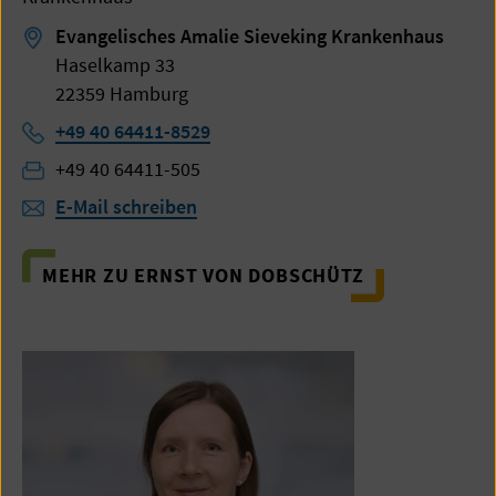
Evangelisches Amalie Sieveking Krankenhaus
Haselkamp 33
22359 Hamburg
Telefon:
+49 40 64411-8529
Fax:
+49 40 64411-505
E-Mail schreiben
MEHR ZU ERNST VON DOBSCHÜTZ