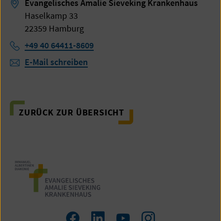
Evangelisches Amalie Sieveking Krankenhaus
Haselkamp 33
22359 Hamburg
Telefon:
+49 40 64411-8609
E-Mail schreiben
ZURÜCK ZUR ÜBERSICHT
Zum
Zum
Zum
Zum