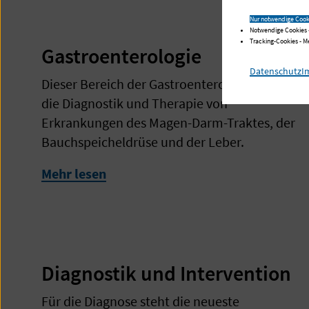
Nur notwendige Cook
Notwendige Cookies 
Tracking-Cookies - 
Gastroenterologie
Datenschutz
I
Dieser Bereich der Gastroenterologie umfasst
die Diagnostik und Therapie von
Erkrankungen des Magen-Darm-Traktes, der
Bauchspeicheldrüse und der Leber.
Mehr lesen
Diagnostik und Intervention
Für die Diagnose steht die neueste