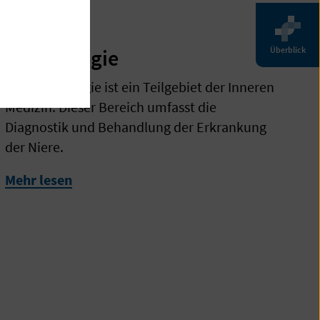
Nephrologie
Überblick
Die Nephrologie ist ein Teilgebiet der Inneren
Medizin. Dieser Bereich umfasst die
Diagnostik und Behandlung der Erkrankung
der Niere.
Mehr lesen