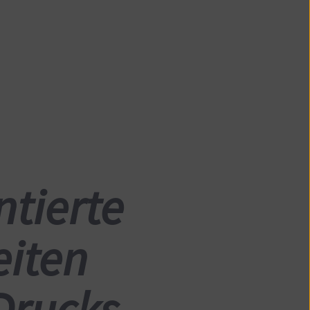
ntierte
eiten
Drucks