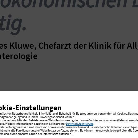
tig.
es Kluwe, Chefarzt der Klinik für A
terologie
okie-Einstellungen
 Sachen Nutzerfreundlichkeit, Effektivität und Sicherheit für Sie zu optimieren, verwenden wir Cookies. Das sind
r Leistungsspe
ndgerät abgelegt und in Ihrem Browser gespeichert werden.
s, die technisch für den Betrieb unserer Websites notwendig sind, sowie Cookies zur anonymen Webanalyse oder
ces. Weitere Informationen dazu finden Sie in unserer
Datenschutzerklärung
.
 welche Kategorien Sie dem Einsatz von Cookies zustimmen möchten und für welche nicht. Bitte berücksichtigen S
cht mehr alle Funktionen unserer Websites zur Verfügung stehen. Sie können Ihre Auswahl jederzeit über die
Coo
rn und durch erneutes Laden der Internetseite aktivieren.