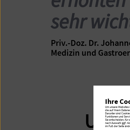
sehr wich
Priv.-Doz. Dr. Johann
Medizin und Gastroen
Ihre Co
Um unsere Websites in
Unse
die auf Ihrem Datene
Darunter sind Cookie
Funktionen und Servi
Sie entscheiden, für
nach Auswahl ggf. ni
im Fuß der Seite ände