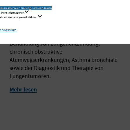
ies zulassen
Auch Tracking-Cookies zulassen
- Mehr Informationen
Mehr zur Webanalyse mit Matomo
Pneumologie
mpressum
Die Pneumologie befasst sich mit der
Behandlung von Lungenentzündung,
chronisch obstruktive
Atemwegserkrankungen, Asthma bronchiale
sowie der Diagnostik und Therapie von
Lungentumoren.
Mehr lesen