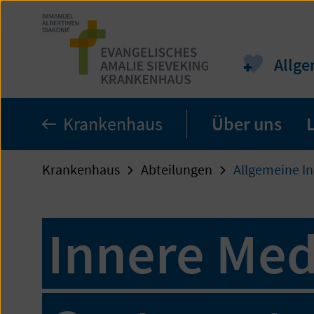
Zum
Seiteninhalt
springen
Allge
Krankenhaus
Über uns
Krankenhaus
Abteilungen
Allgemeine In
Innere Med