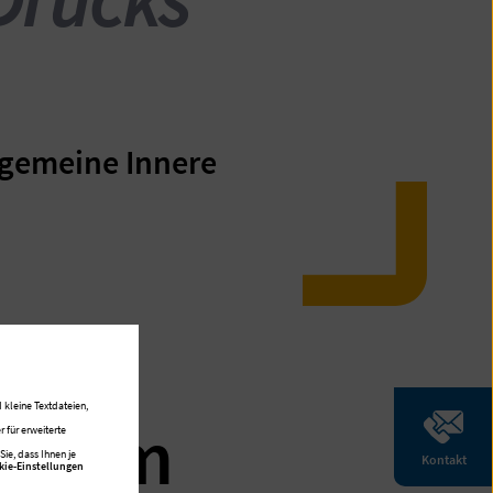
llgemeine Innere
 kleine Textdateien,
ktrum
 für erweiterte
ie, dass Ihnen je
Kontakt
kie-Einstellungen