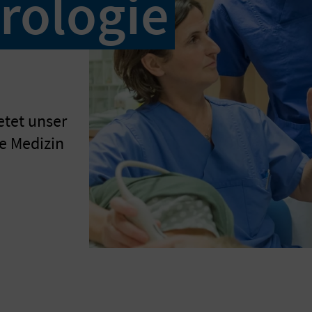
rologie
etet unser
re Medizin