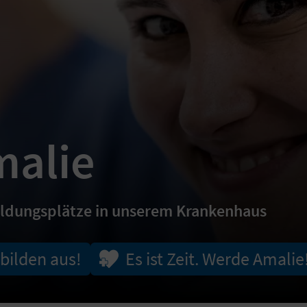
malie
ildungsplätze in unserem Krankenhaus
 bilden aus!
Es ist Zeit. Werde Amalie