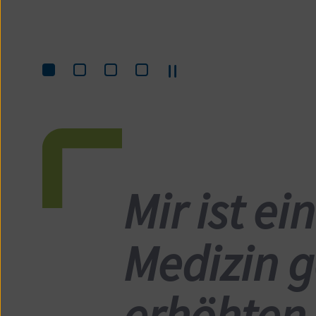
Pause
Springe
Springe
Springe
Springe
zum
zum
zum
zum
Inhalt
Inhalt
Inhalt
Inhalt
0
1
2
3
Mir ist ei
Medizin g
erhöhten