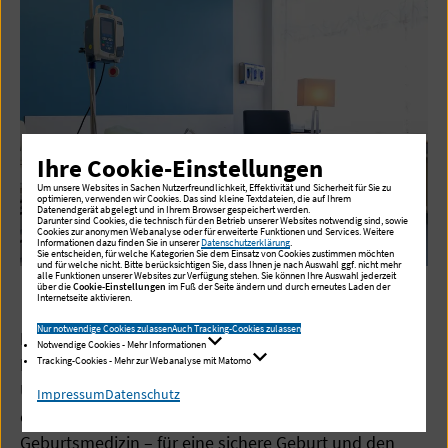
Ihre Cookie-Einstellungen
Um unsere Websites in Sachen Nutzerfreundlichkeit, Effektivität und Sicherheit für Sie zu
optimieren, verwenden wir Cookies. Das sind kleine Textdateien, die auf Ihrem
Datenendgerät abgelegt und in Ihrem Browser gespeichert werden.
Darunter sind Cookies, die technisch für den Betrieb unserer Websites notwendig sind, sowie
Cookies zur anonymen Webanalyse oder für erweiterte Funktionen und Services. Weitere
Informationen dazu finden Sie in unserer
Datenschutzerklärung
.
Sie entscheiden, für welche Kategorien Sie dem Einsatz von Cookies zustimmen möchten
und für welche nicht. Bitte berücksichtigen Sie, dass Ihnen je nach Auswahl ggf. nicht mehr
alle Funktionen unserer Websites zur Verfügung stehen. Sie können Ihre Auswahl jederzeit
über die
Cookie-Einstellungen
im Fuß der Seite ändern und durch erneutes Laden der
Kaiserschnitt
Internetseite aktivieren.
Nur notwendige Cookies zulassen
Auch Tracking-Cookies zulassen
Im Evangelischen Amalie Sieveking Krankenhaus
Notwendige Cookies - Mehr Informationen
Hamburg stehen Sie und Ihr Kind im Mittelpunkt.
Tracking-Cookies - Mehr zur Webanalyse mit Matomo
Unser erfahrenes Team unterstützt Sie ruhig,
Impressum
Datenschutz
empathisch und unter Zuhilfenahme moderner
Geburtsmedizin – für eine sichere Geburt und den