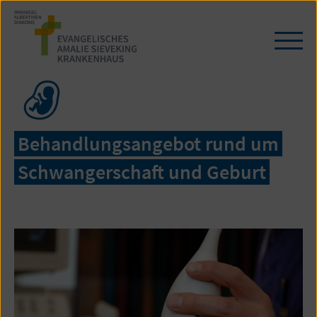
Zum
Seiteninhalt
springen
Navi
öffn
/
schl
Behandlungsangebot rund um
Schwangerschaft und Geburt