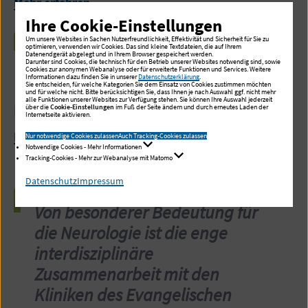
Mehr erfahren
Ihre Cookie-Einstellungen
Um unsere Websites in Sachen Nutzerfreundlichkeit, Effektivität und Sicherheit für Sie zu
Unser Team
optimieren, verwenden wir Cookies. Das sind kleine Textdateien, die auf Ihrem
Datenendgerät abgelegt und in Ihrem Browser gespeichert werden.
Darunter sind Cookies, die technisch für den Betrieb unserer Websites notwendig sind, sowie
Cookies zur anonymen Webanalyse oder für erweiterte Funktionen und Services. Weitere
Informationen dazu finden Sie in unserer
Datenschutzerklärung
.
Sie entscheiden, für welche Kategorien Sie dem Einsatz von Cookies zustimmen möchten
Lernen Sie unser hochspezialisiertes Team
und für welche nicht. Bitte berücksichtigen Sie, dass Ihnen je nach Auswahl ggf. nicht mehr
alle Funktionen unserer Websites zur Verfügung stehen. Sie können Ihre Auswahl jederzeit
kennen
über die
Cookie-Einstellungen
im Fuß der Seite ändern und durch erneutes Laden der
Internetseite aktivieren.
Mehr erfahren
Nur notwendige Cookies zulassen
Auch Tracking-Cookies zulassen
Notwendige Cookies - Mehr Informationen
Tracking-Cookies - Mehr zur Webanalyse mit Matomo
Datenschutz
Impressum
Von besonderer Bedeutung für
die Neurologie ist die enge
interdisziplinäre
Zusammenarbeit mit den
Kliniken des Evangelischen