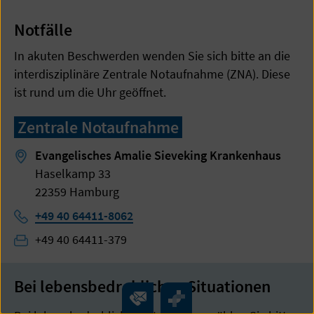
Notfälle
In akuten Beschwerden wenden Sie sich bitte an die
interdisziplinäre Zentrale Notaufnahme (ZNA). Diese
ist rund um die Uhr geöffnet.
Zentrale Notaufnahme
Evangelisches Amalie Sieveking Krankenhaus
Haselkamp 33
22359 Hamburg
Telefon:
+49 40 64411-8062
Telefon:
+49 40 64411-379
Bei lebensbedrohlichen Situationen
Kontakt
Überblick