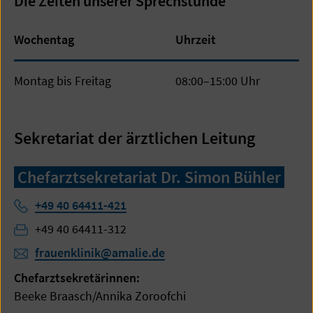
Die Zeiten unserer Sprechstunde
Wochentag
Uhrzeit
Montag bis Freitag
08:00–15:00 Uhr
Sekretariat der ärztlichen Leitung
Chefarztsekretariat Dr. Simon Bühler
Telefon:
+49 40 64411-421
Fax:
+49 40 64411-312
frauenklinik@amalie.de
Chefarztsekretärinnen:
Beeke Braasch/Annika Zoroofchi