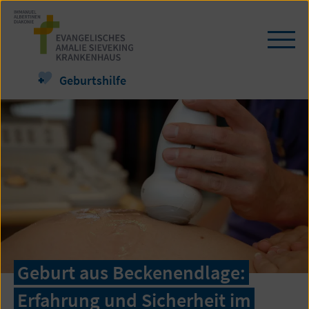
Zum
Seiteninhalt
springen
Navi
öffn
/
Geburtshilfe
schl
Geburt aus Beckenendlage:
Erfahrung und Sicherheit im