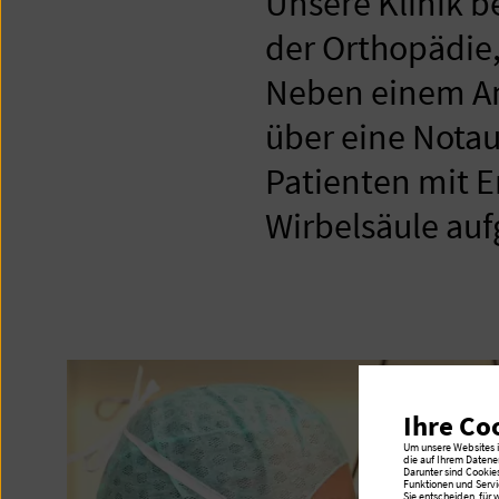
Unsere Klinik b
der Orthopädie,
Neben einem Am
über eine Notau
Patienten mit 
Wirbelsäule a
Ihre Co
Um unsere Websites in
die auf Ihrem Datene
Darunter sind Cookie
Funktionen und Servi
Sie entscheiden, für