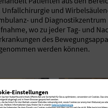
ehandelt Patienten aus den Berei
 Unfallchirurgie und Wirbelsäulen
bulanz- und Diagnostikzentrum 
fnahme, wo zu jeder Tag- und Nac
Erkrankungen des Bewegungsappa
ufgenommen werden können.
okie-Einstellungen
 Sachen Nutzerfreundlichkeit, Effektivität und Sicherheit für Sie zu optimieren, verwenden wir Cookies. Das sind
ndgerät abgelegt und in Ihrem Browser gespeichert werden.
s, die technisch für den Betrieb unserer Websites notwendig sind, sowie Cookies zur anonymen Webanalyse oder
ces. Weitere Informationen dazu finden Sie in unserer
Datenschutzerklärung
.
 welche Kategorien Sie dem Einsatz von Cookies zustimmen möchten und für welche nicht. Bitte berücksichtigen S