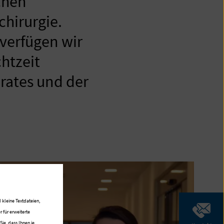
chen
chirurgie.
verfügen wir
htzeit
rates und der
 kleine Textdateien,
 für erweiterte
ie, dass Ihnen je