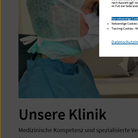
nach Auswahl ggf. ni
im Fuß der Seite ände
Nur notwendige Cook
Notwendige Cookies 
Tracking-Cookies - 
Datenschutz
I
Unsere Klinik
Medizinische Kompetenz und spezialisierte Ve