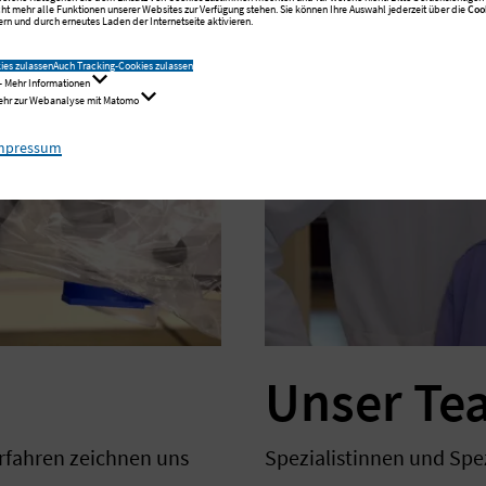
cht mehr alle Funktionen unserer Websites zur Verfügung stehen. Sie können Ihre Auswahl jederzeit über die
Coo
rn und durch erneutes Laden der Internetseite aktivieren.
ies zulassen
Auch Tracking-Cookies zulassen
- Mehr Informationen
Mehr zur Webanalyse mit Matomo
mpressum
Unser Te
rfahren zeichnen uns
Spezialistinnen und Spe