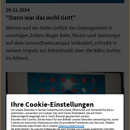
29.11.2024
"Dann war das wohl Gott"
Wärme und ein tiefes Gefühl der Geborgenheit in
unruhigen Zeiten: Roger Bahr, Pastor und Seelsorger
auf dem Gesundheitscampus Volksdorf, schreibt in
seinem Impuls zur Adventszeit über die Nähe Gottes
im Advent.
Ihre Cookie-Einstellungen
Um unsere Websites in Sachen Nutzerfreundlichkeit, Effektivität und Sicherheit für Sie zu
optimieren, verwenden wir Cookies. Das sind kleine Textdateien, die auf Ihrem
Datenendgerät abgelegt und in Ihrem Browser gespeichert werden.
Darunter sind Cookies, die technisch für den Betrieb unserer Websites notwendig sind, sowie
Cookies zur anonymen Webanalyse oder für erweiterte Funktionen und Services. Weitere
Informationen dazu finden Sie in unserer
Datenschutzerklärung
.
Sie entscheiden, für welche Kategorien Sie dem Einsatz von Cookies zustimmen möchten