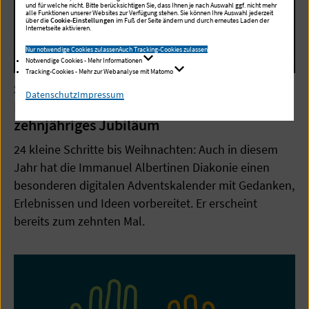
und für welche nicht. Bitte berücksichtigen Sie, dass Ihnen je nach Auswahl ggf. nicht mehr
alle Funktionen unserer Websites zur Verfügung stehen. Sie können Ihre Auswahl jederzeit
über die
Cookie-Einstellungen
im Fuß der Seite ändern und durch erneutes Laden der
Internetseite aktivieren.
Nur notwendige Cookies zulassen
Auch Tracking-Cookies zulassen
Notwendige Cookies - Mehr Informationen
Tracking-Cookies - Mehr zur Webanalyse mit Matomo
29.11.2024
Datenschutz
Impressum
Digitaler Adventskalender feiert
zehnjähriges Jubiläum
24 kleine Schritte bis Weihnachten: Auch in diesem
Jahr hat die Immanuel Albertinen Diakonie einen
besonderen digitalen Adventskalender mit Gedanken,
Erlebnissen und Ideen vorbereitet. Er erscheint
bereits zum zehnten Mal.