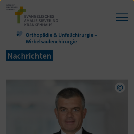
Zum
Seiteninhalt
springen
Navi
öffn
/
Orthopädie & Unfallchirurgie –
schl
Wirbelsäulenchirurgie
Nachrichten
Copyr