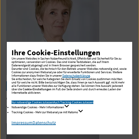
Ihre Cookie-Einstellungen
Um unsere Websites in Sachen Nutzerfreundlichkeit, Effektivität und Sicherheit für Sie zu
optimieren, verwenden wir Cookies. Das sind kleine Textdateien, die auf Ihrem
Datenendgerät abgelegt und in Ihrem Browser gespeichert werden.
Darunter sind Cookies, die technisch für den Betrieb unserer Websites notwendig sind, sowie
Cookies zur anonymen Webanalyse oder für erweiterte Funktionen und Services. Weitere
Informationen dazu finden Sie in unserer
Datenschutzerklärung
.
Sie entscheiden, für welche Kategorien Sie dem Einsatz von Cookies zustimmen möchten
und für welche nicht. Bitte berücksichtigen Sie, dass Ihnen je nach Auswahl ggf. nicht mehr
Synka Laatz
alle Funktionen unserer Websites zur Verfügung stehen. Sie können Ihre Auswahl jederzeit
über die
Cookie-Einstellungen
im Fuß der Seite ändern und durch erneutes Laden der
Internetseite aktivieren.
Oberärztin, Geburtshilfe
Nur notwendige Cookies zulassen
Auch Tracking-Cookies zulassen
Oberärztin, Gynäkologie
Notwendige Cookies - Mehr Informationen
Tracking-Cookies - Mehr zur Webanalyse mit Matomo
Impressum
Datenschutz