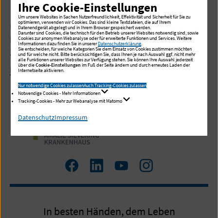
Ihre Cookie-Einstellungen
Unser Team
Um unsere Websites in Sachen Nutzerfreundlichkeit, Effektivität und Sicherheit für Sie zu
optimieren, verwenden wir Cookies. Das sind kleine Textdateien, die auf Ihrem
Unser spezialisiertes Team aus Ärzten, Ärztinnen und
Datenendgerät abgelegt und in Ihrem Browser gespeichert werden.
Darunter sind Cookies, die technisch für den Betrieb unserer Websites notwendig sind, sowie
Pflegekräften mit verschiedenen
Cookies zur anonymen Webanalyse oder für erweiterte Funktionen und Services. Weitere
Informationen dazu finden Sie in unserer
Datenschutzerklärung
.
Sie entscheiden, für welche Kategorien Sie dem Einsatz von Cookies zustimmen möchten
Zusatzqualifikationen steht für Sie bereit.
und für welche nicht. Bitte berücksichtigen Sie, dass Ihnen je nach Auswahl ggf. nicht mehr
alle Funktionen unserer Websites zur Verfügung stehen. Sie können Ihre Auswahl jederzeit
über die
Cookie-Einstellungen
im Fuß der Seite ändern und durch erneutes Laden der
Mehr lesen
Internetseite aktivieren.
Nur notwendige Cookies zulassen
Auch Tracking-Cookies zulassen
Notwendige Cookies - Mehr Informationen
Tracking-Cookies - Mehr zur Webanalyse mit Matomo
Datenschutz
Impressum
Zum
Zum
Zum
Zum
Facebook
LinkedIn
YouTube
Instagram
Profil
Profil
Profil
Profil
In besten Händen, dem Leben