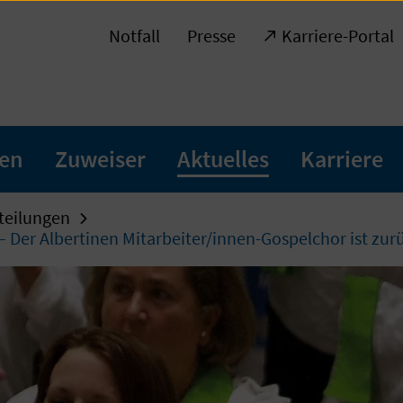
Notfall
Presse
Karriere-Portal
ten
Zuweiser
Aktuelles
Karriere
teilungen
 Der Albertinen Mitarbeiter/innen-Gospelchor ist zur