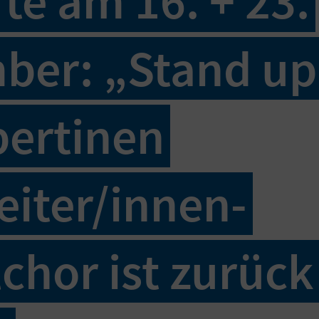
te am 16. + 23.
er: „Stand up
bertinen
eiter/innen-
chor ist zurück