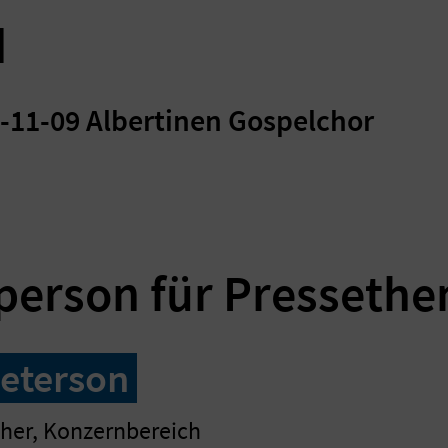
d
3-11-09 Albertinen Gospelchor
person für Presseth
Peterson
her, Konzernbereich