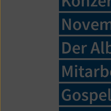
Konzer
Novemb
Der Al
Mitarb
Gospel