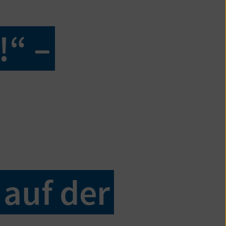
!“ –
 auf der