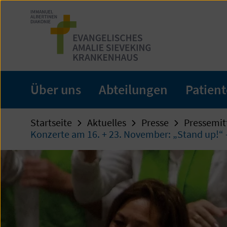
Zum
Seiteninhalt
springen
Über uns
Abteilungen
Patien
Startseite
Aktuelles
Presse
Pressemit
Konzerte am 16. + 23. November: „Stand up!“ –