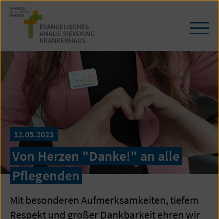
Zum
Seiteninhalt
springen
Navi
öffn
/
schl
12.05.2023
Von Herzen "Danke!" an alle
Pflegenden
Mit besonderen Aufmerksamkeiten, tiefem
Respekt und großer Dankbarkeit ehren wir