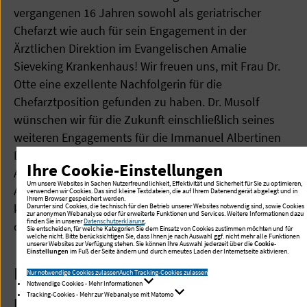
vergangenen 16 Jahren sowohl als geriatrischer
Chefarzt wie auch für sein Engagement in der
Ärztlichen Direktion im Evangelischen Amalie
Sieveking Krankenhaus! Wir freuen uns, mit Frau Dr.
Otte eine exzellente Nachfolgerin für die
Chefarztposition gefunden zu haben. Dr. Musolf
wünschen wir für die Zukunft einschließlich seines
weiteren Engagements für die Immanuel Albertinen
Diakonie und Dr. Otte für die vor ihr liegenden
Ihre Cookie-Einstellungen
Aufgaben alles Gute und Gottes Segen! Frau Maike
Um unsere Websites in Sachen Nutzerfreundlichkeit, Effektivität und Sicherheit für Sie zu optimieren,
Aschenbrenner danken wir für die Bereitschaft, in den
verwenden wir Cookies. Das sind kleine Textdateien, die auf Ihrem Datenendgerät abgelegt und in
Ihrem Browser gespeichert werden.
kommenden Monaten die kommissarische Führung
Darunter sind Cookies, die technisch für den Betrieb unserer Websites notwendig sind, sowie Cookies
zur anonymen Webanalyse oder für erweiterte Funktionen und Services. Weitere Informationen dazu
finden Sie in unserer
Datenschutzerklärung
.
der Klinik zu übernehmen.“
Sie entscheiden, für welche Kategorien Sie dem Einsatz von Cookies zustimmen möchten und für
welche nicht. Bitte berücksichtigen Sie, dass Ihnen je nach Auswahl ggf. nicht mehr alle Funktionen
unserer Websites zur Verfügung stehen. Sie können Ihre Auswahl jederzeit über die
Cookie-
Einstellungen
im Fuß der Seite ändern und durch erneutes Laden der Internetseite aktivieren.
Basisinformationen
Nur notwendige Cookies zulassen
Auch Tracking-Cookies zulassen
Notwendige Cookies - Mehr Informationen
Tracking-Cookies - Mehr zur Webanalyse mit Matomo
Immanuel Albertinen Diakonie