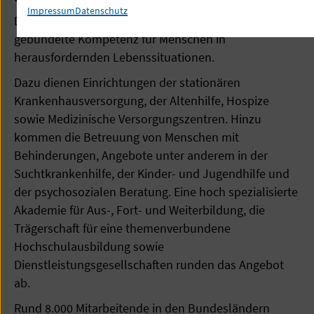
Impressum
Datenschutz
Die Immanuel Albertinen Diakonie steht für
gebündelte Kompetenz für Menschen in
herausfordernden Lebenssituationen.
Dazu dienen Einrichtungen der stationären
Krankenhausversorgung, der Altenhilfe, Hospize
sowie Medizinische Versorgungszentren. Hinzu
kommen die Betreuung von Menschen mit
Behinderungen, Angebote unter anderem in der
Suchtkrankenhilfe, der Kinder- und Jugendhilfe und
der psychosozialen Beratung. Eine hoch spezialisierte
Akademie für Aus-, Fort- und Weiterbildung, die
Trägerschaft für eine themenverbundene
Hochschulausbildung sowie
Dienstleistungsgesellschaften runden das Angebot
ab.
Rund 8.000 Mitarbeitende in den Bundesländern