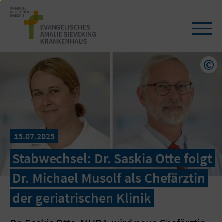
Zum
Seiteninhalt
springen
Navi
öffn
/
schl
Cop
15.07.2025
Stabwechsel: Dr. Saskia Otte folgt
Dr. Michael Musolf als Chefärztin
der geriatrischen Klinik