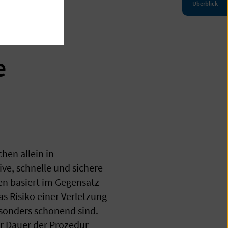
Überblick
e
hen allein in
ive, schnelle und sichere
en basiert im Gegensatz
as Risiko einer Verletzung
sonders schonend sind.
r Dauer der Prozedur