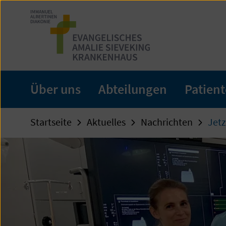
Zum
Seiteninhalt
springen
Über uns
Abteilungen
Patien
Startseite
Aktuelles
Nachrichten
Jetz