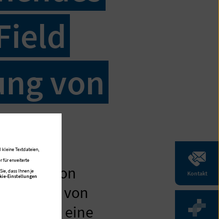
Field
ung von
 kleine Textdateien,
 für erweiterte
eld Ablation
ie, dass Ihnen je
Kontakt
kie-Einstellungen
ehandlung von
rmöglicht eine