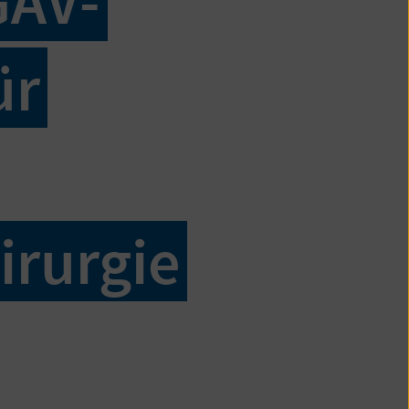
GAV-
ür
irurgie