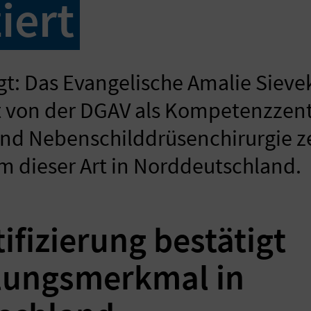
ziert
igt: Das Evangelische Amalie Sieve
t von der DGAV als Kompetenzzen
nd Nebenschilddrüsenchirurgie zert
m dieser Art in Norddeutschland.
ifizierung bestätigt
llungsmerkmal in