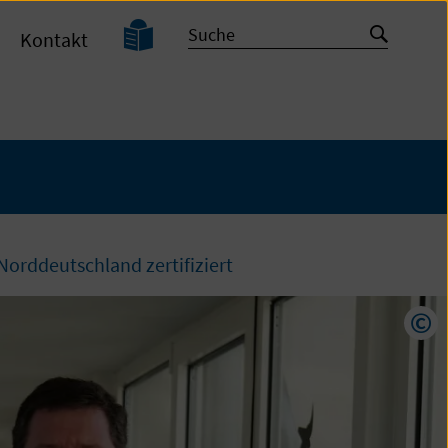
Leichte
Suche
Suche
Kontakt
Sprache
starten
orddeutschland zertifiziert
Cop