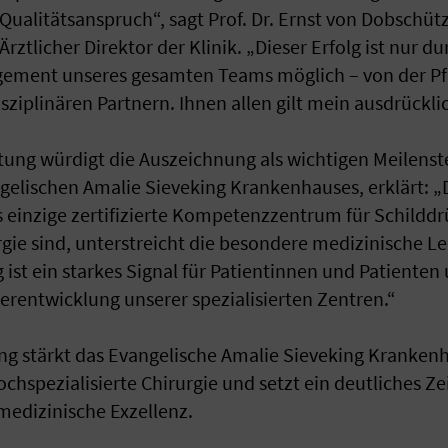
ualitätsanspruch“, sagt Prof. Dr. Ernst von Dobschütz
rztlicher Direktor der Klinik. „Dieser Erfolg ist nur du
ment unseres gesamten Teams möglich – von der Pfl
isziplinären Partnern. Ihnen allen gilt mein ausdrückli
ung würdigt die Auszeichnung als wichtigen Meilenst
gelischen Amalie Sieveking Krankenhauses, erklärt: „
 einzige zertifizierte Kompetenzzentrum für Schildd
ie sind, unterstreicht die besondere medizinische Le
g ist ein starkes Signal für Patientinnen und Patienten
erentwicklung unserer spezialisierten Zentren.“
ung stärkt das Evangelische Amalie Sieveking Krankenh
chspezialisierte Chirurgie und setzt ein deutliches Ze
medizinische Exzellenz.