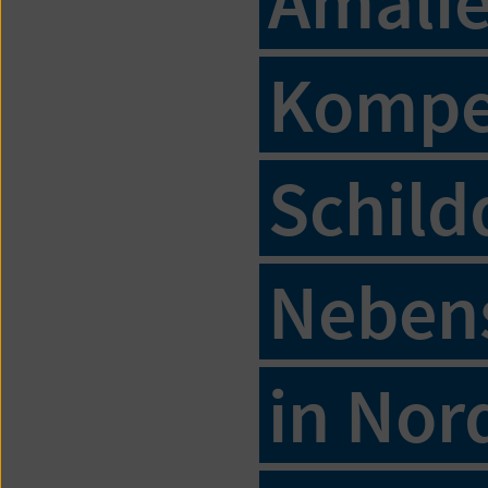
Amalie
Kompe
Schild
Nebens
in Nor