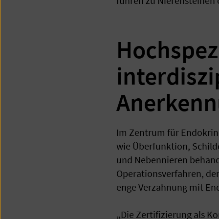
führen zu Nierensteinen
Hochspezi
interdisz
Anerkennu
Im Zentrum für Endokrin
wie Überfunktion, Schil
und Nebennieren behande
Operationsverfahren, de
enge Verzahnung mit End
„Die Zertifizierung als 