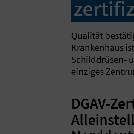
zertifi
Qualität bestät
Krankenhaus is
Schilddrüsen- u
einziges Zentru
DGAV-Zert
Alleinste