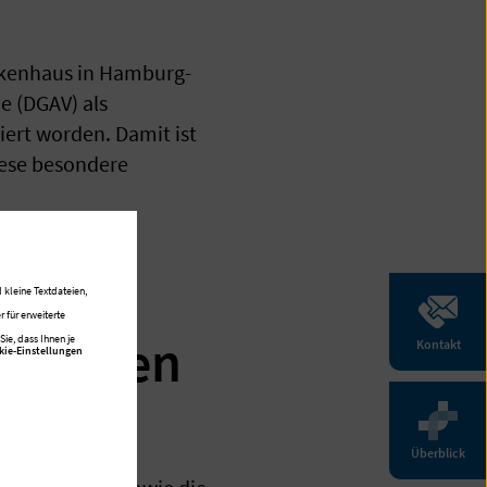
nkenhaus in Hamburg-
ie (DGAV) als
ert worden. Damit ist
iese besondere
d hohe
 kleine Textdateien,
 für erweiterte
dokrinen
ie, dass Ihnen je
Kontakt
kie-Einstellungen
Überblick