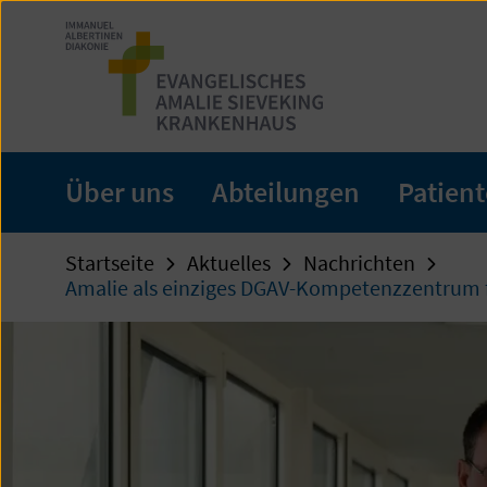
Zum
Seiteninhalt
springen
Über uns
Abteilungen
Patien
Startseite
Aktuelles
Nachrichten
Amalie als einziges DGAV-Kompetenzzentrum fü