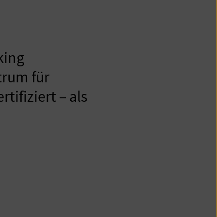
king
trum für
ifiziert – als