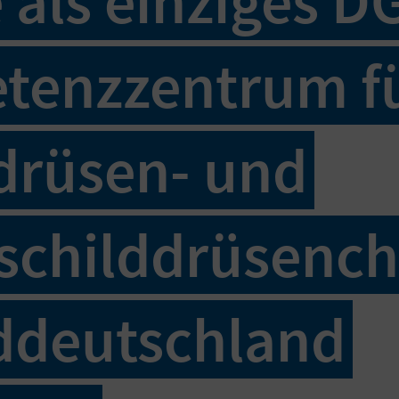
 als einziges D
tenzzentrum f
drüsen- und
childdrüsench
ddeutschland