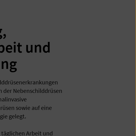
,
beit und
ung
hilddrüsenerkrankungen
n der Nebenschilddrüsen
alinvasive
üsen sowie auf eine
ie gelegt.
 täglichen Arbeit und