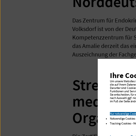
Norddeut
Das Zentrum für Endokri
Volksdorf ist von der Deu
Kompetenzzentrum für Sch
das Amalie derzeit das e
Auszeichnung der Fachges
Ihre Co
Strenge Q
Um unsere Websites in
die auf Ihrem Datene
Darunter sind Cookie
Funktionen und Servi
medizinis
Sie entscheiden, für
nach Auswahl ggf. ni
im Fuß der Seite ände
Organe
Nur notwendige Cook
Notwendige Cookies 
Tracking-Cookies - 