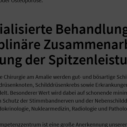
 oder Osteoporose.
alisierte Behandlung
iplinäre Zusammenar
ng der Spitzenleist
e Chirurgie am Amalie werden gut- und bösartige Sc
ddrüsenknoten, Schilddrüsenkrebs sowie Erkrankunge
lt. Besonderer Wert wird dabei auf schonende minim
n Schutz der Stimmbandnerven und der Nebenschilddr
okrinologie, Nuklearmedizin, Radiologie und Patholog
Kompetenzzentrum ist eine große Anerkennung unserer