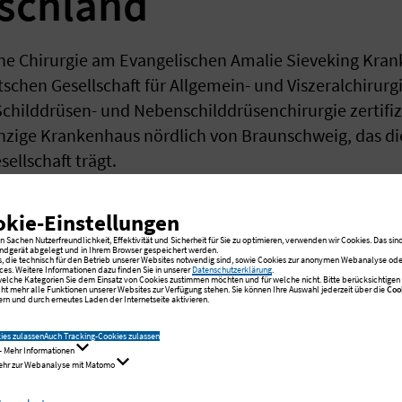
schland
ne Chirurgie am Evangelischen Amalie Sieveking Kra
tschen Gesellschaft für Allgemein- und Viszeralchirurg
ilddrüsen- und Nebenschilddrüsenchirurgie zertifizi
inzige Krankenhaus nördlich von Braunschweig, das d
ellschaft trägt.
okie-Einstellungen
ualitätskriterien un
 Sachen Nutzerfreundlichkeit, Effektivität und Sicherheit für Sie zu optimieren, verwenden wir Cookies. Das sind
ndgerät abgelegt und in Ihrem Browser gespeichert werden.
s, die technisch für den Betrieb unserer Websites notwendig sind, sowie Cookies zur anonymen Webanalyse oder
ces. Weitere Informationen dazu finden Sie in unserer
Datenschutzerklärung
.
che Relevanz der en
 welche Kategorien Sie dem Einsatz von Cookies zustimmen möchten und für welche nicht. Bitte berücksichtigen S
cht mehr alle Funktionen unserer Websites zur Verfügung stehen. Sie können Ihre Auswahl jederzeit über die
Coo
rn und durch erneutes Laden der Internetseite aktivieren.
ies zulassen
Auch Tracking-Cookies zulassen
- Mehr Informationen
Mehr zur Webanalyse mit Matomo