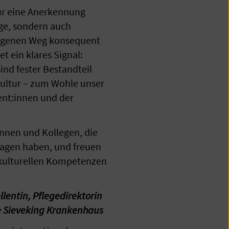
nur eine Anerkennung
lge, sondern auch
lagenen Weg konsequent
t ein klares Signal:
sind fester Bestandteil
ltur – zum Wohle unser
ent:innen und der
.
innen und Kollegen, die
ragen haben, und freuen
rkulturellen Kompetenzen
llentin
, Pflegedirektorin
e Sieveking Krankenhaus