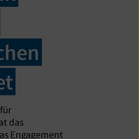
ichen
et
für
at das
 das Engagement