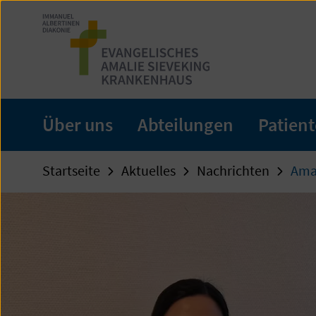
Zum
Seiteninhalt
springen
Über uns
Abteilungen
Patien
Startseite
Aktuelles
Nachrichten
Amal