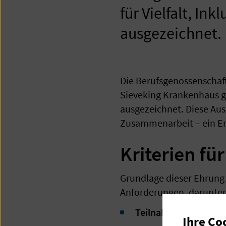
für Vielfalt, I
ausgezeichnet.
Die Berufsgenossenschaft
Sieveking Krankenhaus gG
ausgezeichnet. Diese Aus
Zusammenarbeit – ein Erf
Kriterien fü
Grundlage dieser Ehrung
Anforderungen, darunter
Teilnahme an eine
Ihre Co