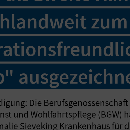
chlandweit zum
rationsfreundl
b" ausgezeichn
igung: Die Berufsgenossenschaft 
nst und Wohlfahrtspflege (BGW) h
malie Sieveking Krankenhaus für