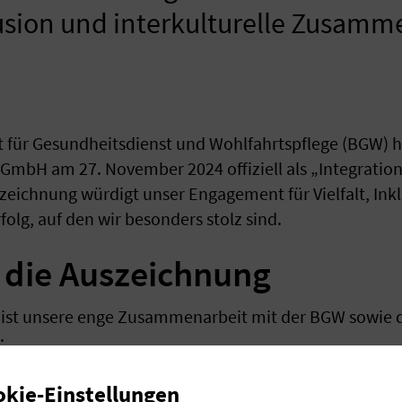
nklusion und interkulturelle Zusam
 für Gesundheitsdienst und Wohlfahrtspflege (BGW) h
mbH am 27. November 2024 offiziell als „Integration
zeichnung würdigt unser Engagement für Vielfalt, Inkl
olg, auf den wir besonders stolz sind.
r die Auszeichnung
 ist unsere enge Zusammenarbeit mit der BGW sowie di
:
m BGW-Bonusprogramm
okie-Einstellungen