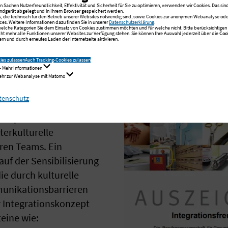
der Geschäftsführung zur Förderung eines integration
 Sachen Nutzerfreundlichkeit, Effektivität und Sicherheit für Sie zu optimieren, verwenden wir Cookies. Das sind
ndgerät abgelegt und in Ihrem Browser gespeichert werden.
s, die technisch für den Betrieb unserer Websites notwendig sind, sowie Cookies zur anonymen Webanalyse oder
-Trainings „Interkulturelles Team – Pflege“ (drei ga
ces. Weitere Informationen dazu finden Sie in unserer
Datenschutzerklärung
.
 welche Kategorien Sie dem Einsatz von Cookies zustimmen möchten und für welche nicht. Bitte berücksichtigen S
cht mehr alle Funktionen unserer Websites zur Verfügung stehen. Sie können Ihre Auswahl jederzeit über die
Coo
etenzen vermitteln)
rn und durch erneutes Laden der Internetseite aktivieren.
aillierten betrieblichen Integrationskonzepts
ies zulassen
Auch Tracking-Cookies zulassen
- Mehr Informationen
Mehr zur Webanalyse mit Matomo
durch interkulturelle Kom
tenschutz
shops erworbenen
terkulturelle
ren Teams. Ein
auf der Sensibilisierung
ie durch kulturelle
unikationsbarrieren
 Integrationskonzept
teine wie: