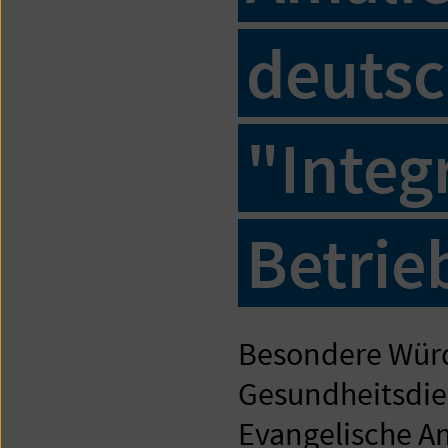
deuts
"Integ
Betrie
Besondere Würd
Gesundheitsdie
Evangelische A