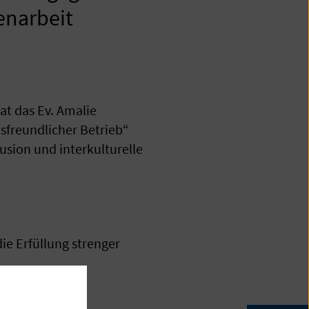
menarbeit
at das Ev. Amalie
sfreundlicher Betrieb“
usion und interkulturelle
e Erfüllung strenger