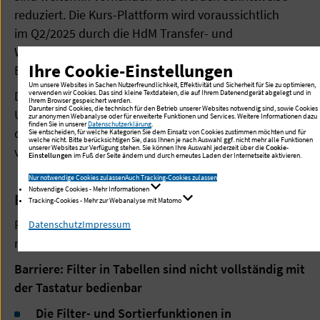
reduziert. Die Kurs-Plattform wird voraussichtlich
im Q2/2025 durch die HdM Transfer- und
Weiterbildungsgesellschaft mbH hinsichtlich der
Ihre Cookie-Einstellungen
Barrierefreiheit überprüft.
Um unsere Websites in Sachen Nutzerfreundlichkeit, Effektivität und Sicherheit für Sie zu optimieren,
Diese Webanwendung ist wegen der folgenden
verwenden wir Cookies. Das sind kleine Textdateien, die auf Ihrem Datenendgerät abgelegt und in
Ihrem Browser gespeichert werden.
Darunter sind Cookies, die technisch für den Betrieb unserer Websites notwendig sind, sowie Cookies
Unvereinbarkeiten und Ausnahmen nur teilweise mit
zur anonymen Webanalyse oder für erweiterte Funktionen und Services. Weitere Informationen dazu
finden Sie in unserer
Datenschutzerklärung
.
dem Barrierefreiheitsstärkungsgesetz (BFSG)
Sie entscheiden, für welche Kategorien Sie dem Einsatz von Cookies zustimmen möchten und für
welche nicht. Bitte berücksichtigen Sie, dass Ihnen je nach Auswahl ggf. nicht mehr alle Funktionen
unserer Websites zur Verfügung stehen. Sie können Ihre Auswahl jederzeit über die
Cookie-
vereinbar.
Einstellungen
im Fuß der Seite ändern und durch erneutes Laden der Internetseite aktivieren.
Nur notwendige Cookies zulassen
Auch Tracking-Cookies zulassen
Notwendige Cookies - Mehr Informationen
B-3.1 Nicht barrierefreie Inhalte
Tracking-Cookies - Mehr zur Webanalyse mit Matomo
Folgende Inhalte oder Funktionen können aktuell
Datenschutz
Impressum
nicht vollständig barrierefrei bereitgestellt werden:
Barriere: Filter in Tabellen sind nicht vollständig mit
der Tastatur bedienbar
Die Filter- und Sortierfunktionen in