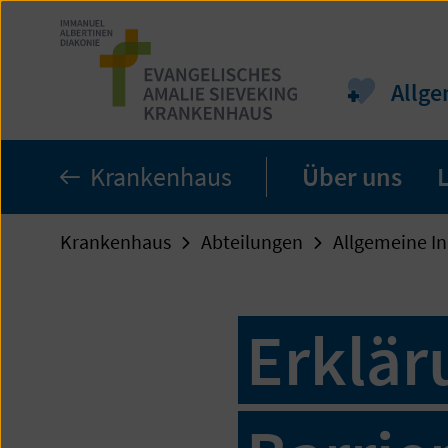
Zum
Seiteninhalt
springen
Allge
Krankenhaus
Über uns
Krankenhaus
Abteilungen
Allgemeine In
Erklär