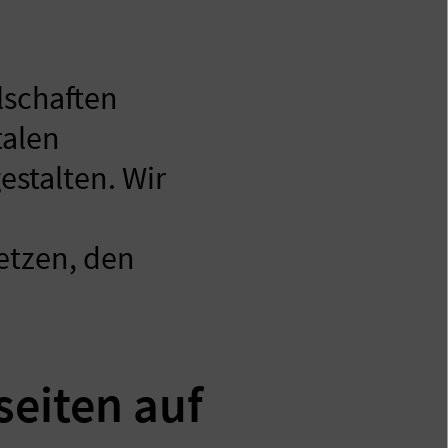
lschaften
talen
estalten. Wir
etzen, den
seiten auf