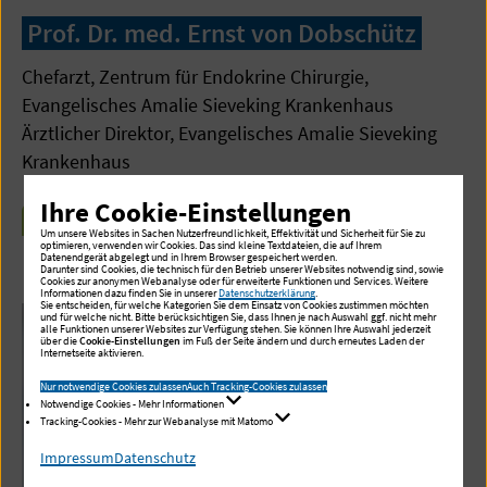
Prof. Dr. med. Ernst von Dobschütz
Chefarzt, Zentrum für Endokrine Chirurgie,
Evangelisches Amalie Sieveking Krankenhaus
Ärztlicher Direktor, Evangelisches Amalie Sieveking
Krankenhaus
Ihre Cookie-Einstellungen
MEHR ZU ERNST VON DOBSCHÜTZ
Um unsere Websites in Sachen Nutzerfreundlichkeit, Effektivität und Sicherheit für Sie zu
optimieren, verwenden wir Cookies. Das sind kleine Textdateien, die auf Ihrem
Datenendgerät abgelegt und in Ihrem Browser gespeichert werden.
Darunter sind Cookies, die technisch für den Betrieb unserer Websites notwendig sind, sowie
Cookies zur anonymen Webanalyse oder für erweiterte Funktionen und Services. Weitere
Informationen dazu finden Sie in unserer
Datenschutzerklärung
.
Sie entscheiden, für welche Kategorien Sie dem Einsatz von Cookies zustimmen möchten
und für welche nicht. Bitte berücksichtigen Sie, dass Ihnen je nach Auswahl ggf. nicht mehr
alle Funktionen unserer Websites zur Verfügung stehen. Sie können Ihre Auswahl jederzeit
über die
Cookie-Einstellungen
im Fuß der Seite ändern und durch erneutes Laden der
Internetseite aktivieren.
Nur notwendige Cookies zulassen
Auch Tracking-Cookies zulassen
Notwendige Cookies - Mehr Informationen
Tracking-Cookies - Mehr zur Webanalyse mit Matomo
Impressum
Datenschutz