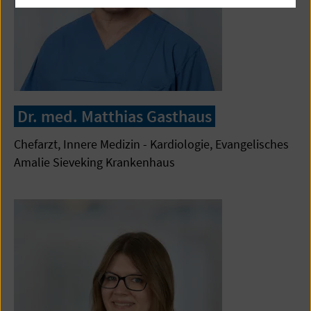
Dr. med. Matthias Gasthaus
Chefarzt, Innere Medizin - Kardiologie, Evangelisches
Amalie Sieveking Krankenhaus