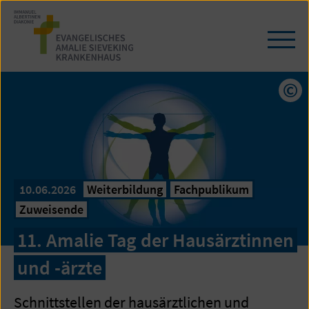
Zum
Seiteninhalt
springen
Navi
öffn
/
schl
Cop
10.06.2026
Weiterbildung
Fachpublikum
Zuweisende
11. Amalie Tag der Hausärztinnen
und -ärzte
Schnittstellen der hausärztlichen und