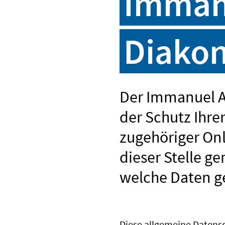
Immanu
Diako
Der Immanuel Al
der Schutz Ihre
zugehöriger Onl
dieser Stelle g
welche Daten g
Diese allgemeine Datensc