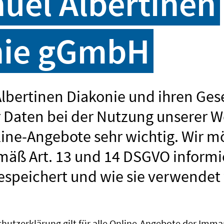
el Albertinen
nie gGmbH
bertinen Diakonie und ihren Gesel
r Daten bei der Nutzung unserer 
ine-Angebote sehr wichtig. Wir m
emäß Art. 13 und 14 DSGVO inform
espeichert und wie sie verwendet
hutzerklärung gilt für alle Online-Angebote der Imma