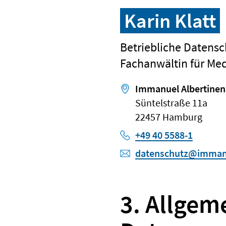
Karin Klatt
Betriebliche Datensc
Fachanwältin für Med
Immanuel Albertinen
Süntelstraße 11a
22457 Hamburg
Telefon:
+49 40 5588-1
datenschutz@immanu
3. Allgem