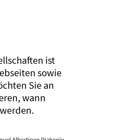
lschaften ist
Webseiten sowie
öchten Sie an
ieren, wann
 werden.
nuel Albertinen Diakonie