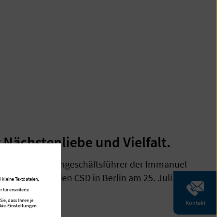
 Nächstenliebe und Vielfalt.
Mende, Konzerngeschäftsführer der Immanuel
Anschlag auf den CSD in Berlin am 25. Juli
 kleine Textdateien,
 für erweiterte
ie, dass Ihnen je
Kontakt
kie-Einstellungen