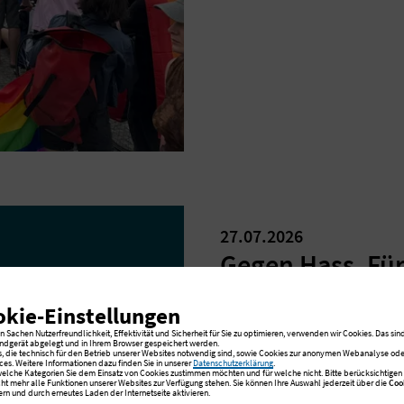
27.07.2026
Gegen Hass. Für
Statement von Andreas 
okie-Einstellungen
Albertinen Diakonie zum 
 Sachen Nutzerfreundlichkeit, Effektivität und Sicherheit für Sie zu optimieren, verwenden wir Cookies. Das sind
ndgerät abgelegt und in Ihrem Browser gespeichert werden.
2026.
s, die technisch für den Betrieb unserer Websites notwendig sind, sowie Cookies zur anonymen Webanalyse oder
ces. Weitere Informationen dazu finden Sie in unserer
Datenschutzerklärung
.
 welche Kategorien Sie dem Einsatz von Cookies zustimmen möchten und für welche nicht. Bitte berücksichtigen S
cht mehr alle Funktionen unserer Websites zur Verfügung stehen. Sie können Ihre Auswahl jederzeit über die
Coo
rn und durch erneutes Laden der Internetseite aktivieren.