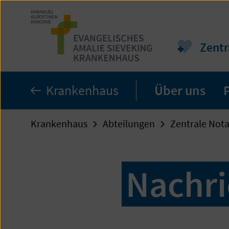
Zum
Seiteninhalt
springen
Zent
Krankenhaus
Über uns
Krankenhaus
Abteilungen
Zentrale No
Nachri