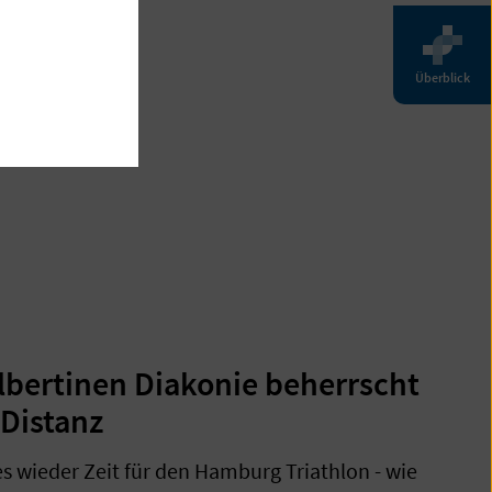
Überblick
lbertinen Diakonie beherrscht
-Distanz
es wieder Zeit für den Hamburg Triathlon - wie