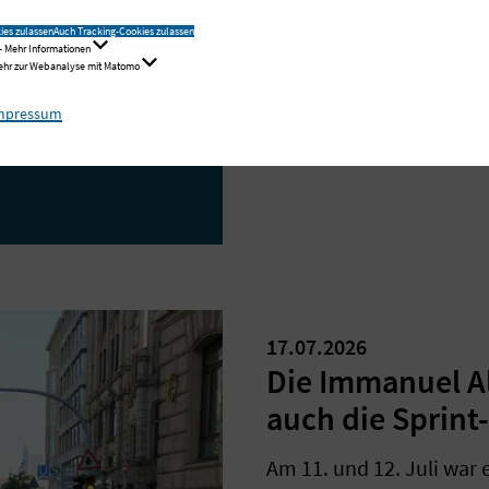
ies zulassen
Auch Tracking-Cookies zulassen
- Mehr Informationen
Mehr zur Webanalyse mit Matomo
mpressum
17.07.2026
Die Immanuel A
auch die Sprint
Am 11. und 12. Juli war 