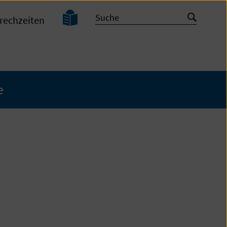
Leichte
Suche
Suche
rechzeiten
Sprache
starten
e