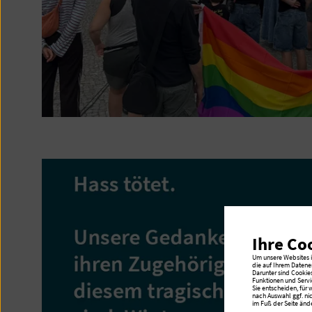
Ihre Co
Um unsere Websites in
die auf Ihrem Datene
Darunter sind Cookie
Funktionen und Servi
Sie entscheiden, für
nach Auswahl ggf. ni
im Fuß der Seite ände