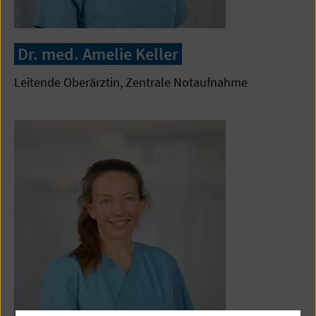
Dr. med. Amelie Keller
Leitende Oberärztin, Zentrale Notaufnahme