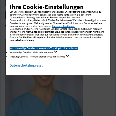
Ihre Cookie-Einstellungen
Um unsere Websites in Sachen Nutzerfreundlichkeit, Effektivität und Sicherheit für Sie zu
Dr. med. Caroline Reimann-Gerigk
optimieren, verwenden wir Cookies. Das sind kleine Textdateien, die auf Ihrem
Datenendgerät abgelegt und in Ihrem Browser gespeichert werden.
Darunter sind Cookies, die technisch für den Betrieb unserer Websites notwendig sind, sowie
Cookies zur anonymen Webanalyse oder für erweiterte Funktionen und Services. Weitere
Oberärztin, Zentrale Notaufnahme
Informationen dazu finden Sie in unserer
Datenschutzerklärung
.
Sie entscheiden, für welche Kategorien Sie dem Einsatz von Cookies zustimmen möchten
und für welche nicht. Bitte berücksichtigen Sie, dass Ihnen je nach Auswahl ggf. nicht mehr
alle Funktionen unserer Websites zur Verfügung stehen. Sie können Ihre Auswahl jederzeit
über die
Cookie-Einstellungen
im Fuß der Seite ändern und durch erneutes Laden der
Internetseite aktivieren.
Nur notwendige Cookies zulassen
Auch Tracking-Cookies zulassen
Notwendige Cookies - Mehr Informationen
Tracking-Cookies - Mehr zur Webanalyse mit Matomo
Datenschutz
Impressum