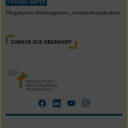
Florian Barth
Pflegerischer Abteilungsleiter, Zentrale Notaufnahme
ZURÜCK ZUR ÜBERSICHT
Zum
Zum
Zum
Zum
Facebook
LinkedIn
YouTube
Instagram
Profil
Profil
Profil
Profil