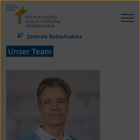
Zum
Seiteninhalt
springen
Navi
öffn
/
Zentrale Notaufnahme
schl
Unser Team