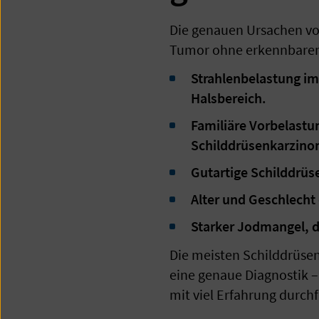
Die genauen Ursachen von 
Tumor ohne erkennbaren 
Strahlenbelastung im
Halsbereich.
Familiäre Vorbelastu
Schilddrüsenkarzino
Gutartige Schilddrü
Alter und Geschlecht 
Starker Jodmangel, d
Die meisten Schilddrüse
eine genaue Diagnostik –
mit viel Erfahrung durch