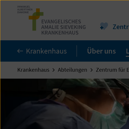
Zum
Seiteninhalt
springen
Zentr
Krankenhaus
Über uns
Krankenhaus
Abteilungen
Zentrum für E