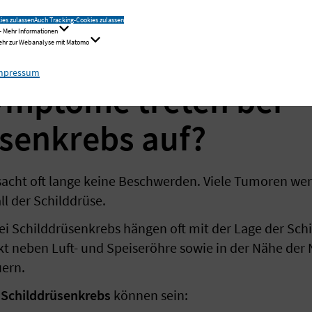
ies zulassen
Auch Tracking-Cookies zulassen
- Mehr Informationen
Mehr zur Webanalyse mit Matomo
mpressum
ymptome treten bei
senkrebs auf?
acht oft lange keine Beschwerden. Viele Tumoren werd
ll der Schilddrüse.
i Schilddrüsenkrebs hängen oft mit der Lage der Schi
kt neben Luft- und Speiseröhre sowie in der Nähe der 
ern.
Schilddrüsenkrebs
können sein: