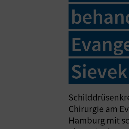
behand
Evange
Sievek
Schilddrüsenkr
Chirurgie am E
Hamburg mit sor