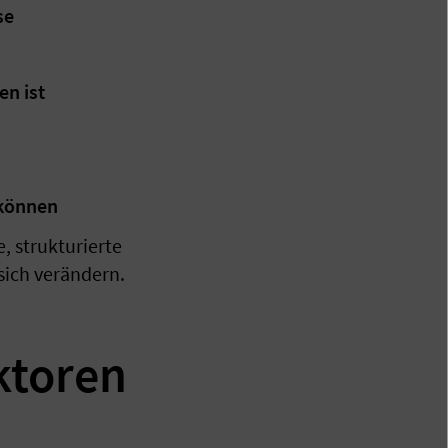
se
en ist
 können
, strukturierte
sich verändern.
ktoren