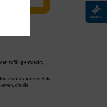
Überblick
en zufällig entdeckt,
lddrüse im vorderen Hals
Nerven, die die