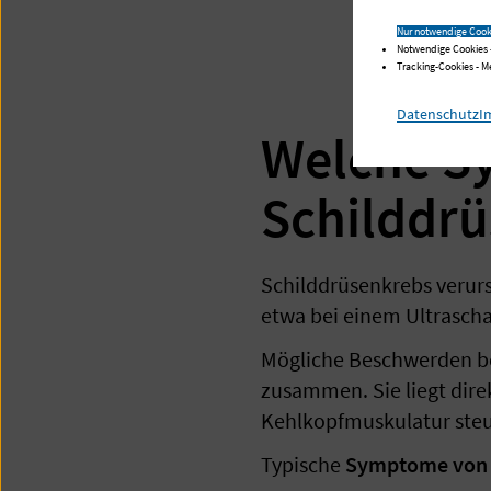
Nur notwendige Cook
Notwendige Cookies 
Tracking-Cookies - 
Datenschutz
I
Welche S
Schilddrü
Schilddrüsenkrebs verurs
etwa bei einem Ultrascha
Mögliche Beschwerden be
zusammen. Sie liegt dire
Kehlkopfmuskulatur steu
Typische
Symptome von 