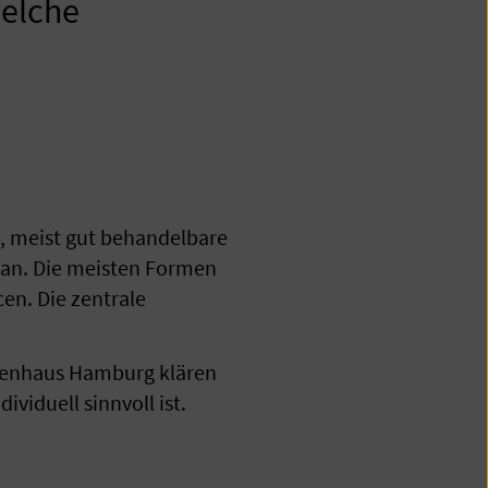
elche
e, meist gut behandelbare
ran. Die meisten Formen
en. Die zentrale
nkenhaus Hamburg klären
viduell sinnvoll ist.