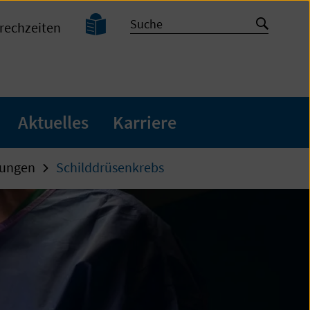
Leichte
Suche
Suche
rechzeiten
Sprache
starten
Aktuelles
Karriere
kungen
Schilddrüsenkrebs