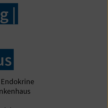
g |
us
 Endokrine
ankenhaus