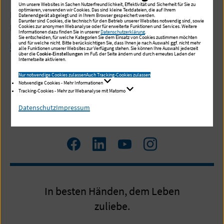
Um unsere Websites in Sachen Nutzerfreundlichkeit, Effektivität und Sicherheit für Sie zu
optimieren, verwenden wir Cookies. Das sind kleine Textdateien, die auf Ihrem
Ein spezialisiertes Team aus Ärzten, Ärztinnen und
Datenendgerät abgelegt und in Ihrem Browser gespeichert werden.
Darunter sind Cookies, die technisch für den Betrieb unserer Websites notwendig sind, sowie
Pflegekräften steht für Sie bereit.
Cookies zur anonymen Webanalyse oder für erweiterte Funktionen und Services. Weitere
Informationen dazu finden Sie in unserer
Datenschutzerklärung
.
Sie entscheiden, für welche Kategorien Sie dem Einsatz von Cookies zustimmen möchten
und für welche nicht. Bitte berücksichtigen Sie, dass Ihnen je nach Auswahl ggf. nicht mehr
Mehr lesen
alle Funktionen unserer Websites zur Verfügung stehen. Sie können Ihre Auswahl jederzeit
über die
Cookie-Einstellungen
im Fuß der Seite ändern und durch erneutes Laden der
Internetseite aktivieren.
Nur notwendige Cookies zulassen
Auch Tracking-Cookies zulassen
Notwendige Cookies - Mehr Informationen
Tracking-Cookies - Mehr zur Webanalyse mit Matomo
Datenschutz
Impressum
Zum
Zum
Zum
Zum
Facebook
LinkedIn
YouTube
Instagram
Profil
Profil
Profil
Profil
In besten Händen, dem Leben
zuliebe.