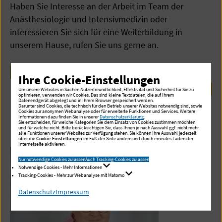
Haben Sie Interesse an der Arbeit im Team der
Anästhesiologie und Intensivmedizin oder
interessieren Sie sich für eine Weiterbildung in
unserem Hause, rufen Sie uns gerne an.
WEITERE INFORMATIONEN ZU FORT- UND
Ihre Cookie-Einstellungen
WEITERBILDUNGEN
Um unsere Websites in Sachen Nutzerfreundlichkeit, Effektivität und Sicherheit für Sie zu
optimieren, verwenden wir Cookies. Das sind kleine Textdateien, die auf Ihrem
Datenendgerät abgelegt und in Ihrem Browser gespeichert werden.
Darunter sind Cookies, die technisch für den Betrieb unserer Websites notwendig sind, sowie
Cookies zur anonymen Webanalyse oder für erweiterte Funktionen und Services. Weitere
Informationen dazu finden Sie in unserer
Datenschutzerklärung
.
Kontaktperson
Sie entscheiden, für welche Kategorien Sie dem Einsatz von Cookies zustimmen möchten
und für welche nicht. Bitte berücksichtigen Sie, dass Ihnen je nach Auswahl ggf. nicht mehr
alle Funktionen unserer Websites zur Verfügung stehen. Sie können Ihre Auswahl jederzeit
über die
Cookie-Einstellungen
im Fuß der Seite ändern und durch erneutes Laden der
Internetseite aktivieren.
Nur notwendige Cookies zulassen
Auch Tracking-Cookies zulassen
Notwendige Cookies - Mehr Informationen
Tracking-Cookies - Mehr zur Webanalyse mit Matomo
Datenschutz
Impressum