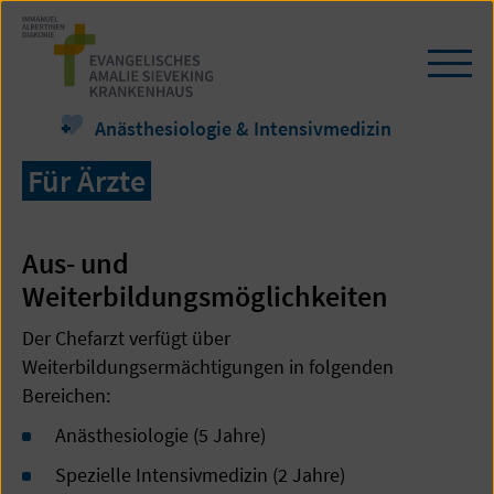
Zum
Seiteninhalt
springen
Navi
öffn
/
Anästhesiologie & Intensivmedizin
schl
Für Ärzte
Aus- und
Weiterbildungsmöglichkeiten
Der Chefarzt verfügt über
Weiterbildungsermächtigungen in folgenden
Bereichen:
Anästhesiologie (5 Jahre)
Spezielle Intensivmedizin (2 Jahre)