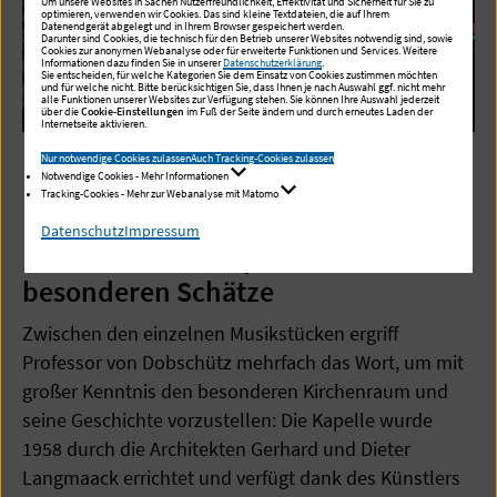
Um unsere Websites in Sachen Nutzerfreundlichkeit, Effektivität und Sicherheit für Sie zu
optimieren, verwenden wir Cookies. Das sind kleine Textdateien, die auf Ihrem
Datenendgerät abgelegt und in Ihrem Browser gespeichert werden.
Darunter sind Cookies, die technisch für den Betrieb unserer Websites notwendig sind, sowie
Cookies zur anonymen Webanalyse oder für erweiterte Funktionen und Services. Weitere
Informationen dazu finden Sie in unserer
Datenschutzerklärung
.
Sie entscheiden, für welche Kategorien Sie dem Einsatz von Cookies zustimmen möchten
und für welche nicht. Bitte berücksichtigen Sie, dass Ihnen je nach Auswahl ggf. nicht mehr
alle Funktionen unserer Websites zur Verfügung stehen. Sie können Ihre Auswahl jederzeit
über die
Cookie-Einstellungen
im Fuß der Seite ändern und durch erneutes Laden der
Internetseite aktivieren.
Nur notwendige Cookies zulassen
Auch Tracking-Cookies zulassen
Notwendige Cookies - Mehr Informationen
1 / 5
Tracking-Cookies - Mehr zur Webanalyse mit Matomo
Datenschutz
Impressum
Die St. Michaelskapelle und ihre
besonderen Schätze
Zwischen den einzelnen Musikstücken ergriff
Professor von Dobschütz mehrfach das Wort, um mit
großer Kenntnis den besonderen Kirchenraum und
seine Geschichte vorzustellen: Die Kapelle wurde
1958 durch die Architekten Gerhard und Dieter
Langmaack errichtet und verfügt dank des Künstlers