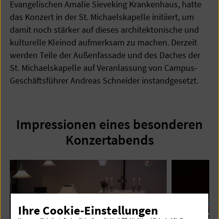
Evangelischen Amalie Sieveking Krankenhaus, hatte
das Konzert in der St. Michaelskapelle initiiert, um
damit noch stärker auf dieses architektonische und
kulturelle Kleinod aufmerksam zu machen. Derzeit
werden Teile der Außenfassade und des Daches der
St. Michaelskapelle auf Veranlassung von Campus-
Geschäftsführer Andreas Schneider instandgesetzt.
Impressionen eines besonderen
Konzertabends
Ihre Cookie-Einstellungen