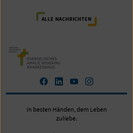
ALLE NACHRICHTEN
Zum
Zum
Zum
Zum
Facebook
LinkedIn
YouTube
Instagram
Profil
Profil
Profil
Profil
In besten Händen, dem Leben
zuliebe.