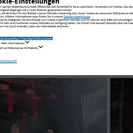
okie-Einstellungen
 Sachen Nutzerfreundlichkeit, Effektivität und Sicherheit für Sie zu optimieren, verwenden wir Cookies. Das sind
ndgerät abgelegt und in Ihrem Browser gespeichert werden.
s, die technisch für den Betrieb unserer Websites notwendig sind, sowie Cookies zur anonymen Webanalyse oder
ces. Weitere Informationen dazu finden Sie in unserer
Datenschutzerklärung
.
sen bei anfangs sonnigem Wetter eine ausgezeichnete
 welche Kategorien Sie dem Einsatz von Cookies zustimmen möchten und für welche nicht. Bitte berücksichtigen S
cht mehr alle Funktionen unserer Websites zur Verfügung stehen. Sie können Ihre Auswahl jederzeit über die
Coo
! - bei bester Stimmung. Andreas Schneider bedankte
rn und durch erneutes Laden der Internetseite aktivieren.
tete Arbeit und hielt sein Versprechen, am Tag nach 
ies zulassen
Auch Tracking-Cookies zulassen
.
- Mehr Informationen
Mehr zur Webanalyse mit Matomo
mpressum