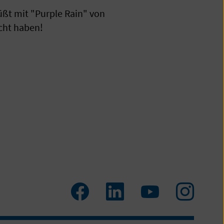
ßt mit "Purple Rain" von
licht haben!
Zum
Zum
Zum
Zum
Facebook
LinkedIn
YouTube
Insta