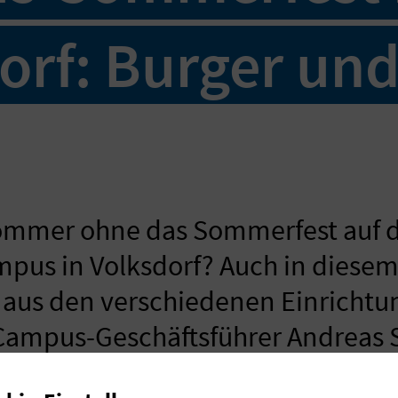
orf: Burger und
ommer ohne das Sommerfest auf
pus in Volksdorf? Auch in diesem
 aus den verschiedenen Einrichtu
Campus-Geschäftsführer Andreas 
t.