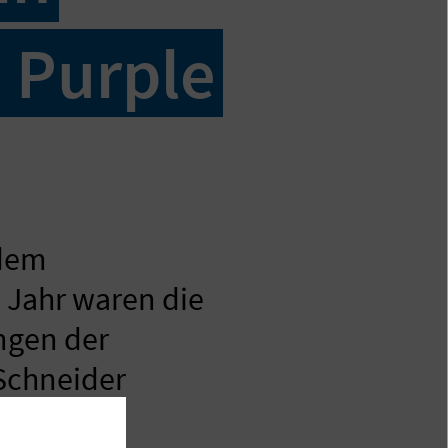
 Purple
 dem
 Jahr waren die
ngen der
Schneider