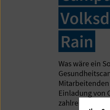
Volksd
Rain
Was wäre ein S
Gesundheitscam
Mitarbeitenden
Einladung von 
zahlreich gefolg