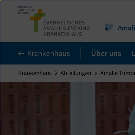
Zum
Seiteninhalt
springen
Amal
Krankenhaus
Über uns
Krankenhaus
Abteilungen
Amalie Tumo