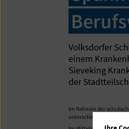
Berufs
Volksdorfer Sch
einem Krankenh
Sieveking Krank
der Stadtteilsc
Im Rahmen der schulische
unterschiedliche Berufe
Ihre Co
Im Mittelpunkt stand ei