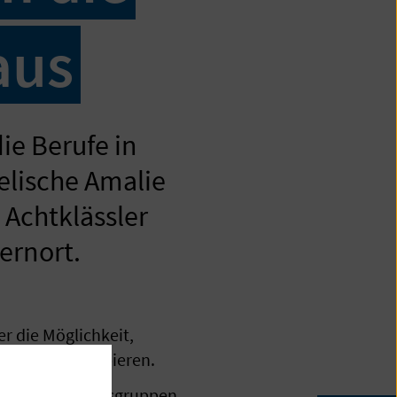
aus
ie Berufe in
elische Amalie
 Achtklässler
ernort.
r die Möglichkeit,
ktiv auszuprobieren.
schiedene Berufsgruppen