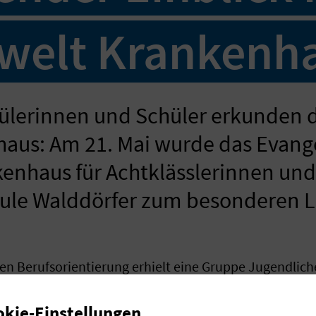
welt Krankenh
ülerinnen und Schüler erkunden d
aus: Am 21. Mai wurde das Evang
enhaus für Achtklässlerinnen und
hule Walddörfer zum besonderen L
n Berufsorientierung erhielt eine Gruppe Jugendliche
 im Krankenhaus hautnah kennenzulernen und selbst a
okie-Einstellungen
n abwechslungsreicher „Berufeparcours“, bei dem ver