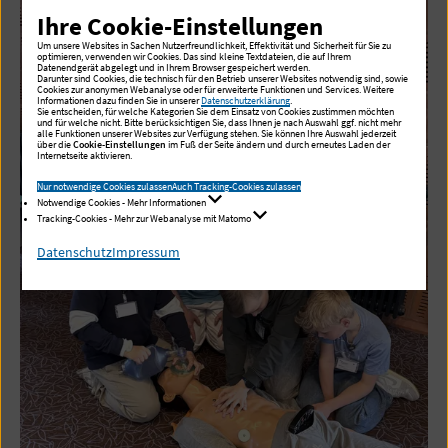
Ihre Cookie-Einstellungen
Um unsere Websites in Sachen Nutzerfreundlichkeit, Effektivität und Sicherheit für Sie zu
optimieren, verwenden wir Cookies. Das sind kleine Textdateien, die auf Ihrem
Datenendgerät abgelegt und in Ihrem Browser gespeichert werden.
Darunter sind Cookies, die technisch für den Betrieb unserer Websites notwendig sind, sowie
Cookies zur anonymen Webanalyse oder für erweiterte Funktionen und Services. Weitere
Informationen dazu finden Sie in unserer
Datenschutzerklärung
.
Sie entscheiden, für welche Kategorien Sie dem Einsatz von Cookies zustimmen möchten
und für welche nicht. Bitte berücksichtigen Sie, dass Ihnen je nach Auswahl ggf. nicht mehr
alle Funktionen unserer Websites zur Verfügung stehen. Sie können Ihre Auswahl jederzeit
über die
Cookie-Einstellungen
im Fuß der Seite ändern und durch erneutes Laden der
Internetseite aktivieren.
Nur notwendige Cookies zulassen
Auch Tracking-Cookies zulassen
Notwendige Cookies - Mehr Informationen
Tracking-Cookies - Mehr zur Webanalyse mit Matomo
Datenschutz
Impressum