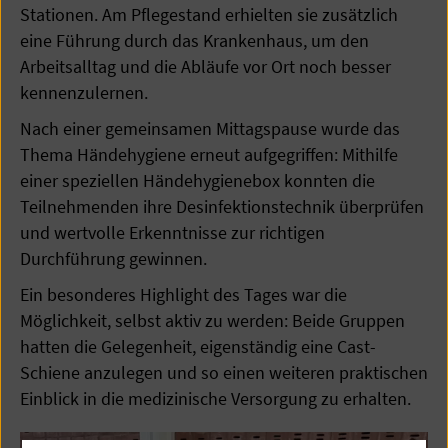
Stationen. Am Pflegestand erhielten sie zusätzlich
eine Führung durch das Krankenhaus, um den
Arbeitsalltag und die Abläufe vor Ort noch besser
kennenzulernen.
Nach einer gemeinsamen Mittagspause wurde das
Thema Händehygiene erneut aufgegriffen: Mithilfe
einer speziellen Händehygienebox konnten die
Teilnehmenden ihre Desinfektionstechnik überprüfen
und wertvolle Erkenntnisse zur richtigen
Durchführung gewinnen.
Ein besonderes Highlight des Tages war die
Möglichkeit, selbst aktiv zu werden: Beide Gruppen
hatten die Gelegenheit, eigenständig eine Cast-
Schiene anzulegen und so einen weiteren praktischen
Einblick in die medizinische Versorgung zu erhalten.