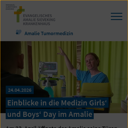
Zum
Seiteninhalt
springen
Navi
öffn
/
Amalie Tumormedizin
schl
24.04.2026
Einblicke in die Medizin Girls‘
und Boys‘ Day im Amalie