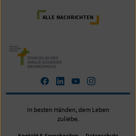
ALLE NACHRICHTEN
Zum
Zum
Zum
Zum
Facebook
LinkedIn
YouTube
Instagram
Profil
Profil
Profil
Profil
In besten Händen, dem Leben
zuliebe.
Kontakt & Sprechzeiten
Datenschutz