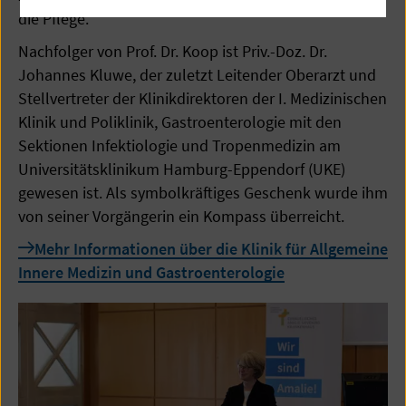
die Pflege.
Nachfolger von Prof. Dr. Koop ist Priv.-Doz. Dr.
Johannes Kluwe, der zuletzt Leitender Oberarzt und
Stellvertreter der Klinikdirektoren der I. Medizinischen
Klinik und Poliklinik, Gastroenterologie mit den
Sektionen Infektiologie und Tropenmedizin am
Universitätsklinikum Hamburg-Eppendorf (UKE)
gewesen ist. Als symbolkräftiges Geschenk wurde ihm
von seiner Vorgängerin ein Kompass überreicht.
Mehr Informationen über die Klinik für Allgemeine
Innere Medizin und Gastroenterologie