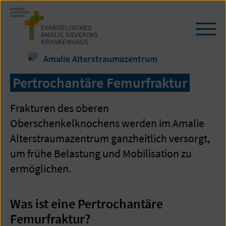
Zum
Seiteninhalt
springen
Navi
öffn
/
Amalie Alterstraumazentrum
schl
Pertrochantäre Femurfraktur
Frakturen des oberen
Oberschenkelknochens werden im Amalie
Alterstraumazentrum ganzheitlich versorgt,
um frühe Belastung und Mobilisation zu
ermöglichen.
Was ist eine Pertrochantäre
Femurfraktur?