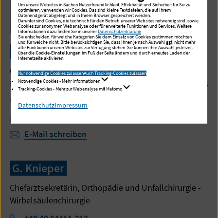
Um unsere Websites in Sachen Nutzerfreundlichkeit, Effektivität und Sicherheit für Sie zu
optimieren, verwenden wir Cookies. Das sind kleine Textdateien, die auf Ihrem
Datenendgerät abgelegt und in Ihrem Browser gespeichert werden.
Darunter sind Cookies, die technisch für den Betrieb unserer Websites notwendig sind, sowie
Cookies zur anonymen Webanalyse oder für erweiterte Funktionen und Services. Weitere
Informationen dazu finden Sie in unserer
Datenschutzerklärung
.
Sie entscheiden, für welche Kategorien Sie dem Einsatz von Cookies zustimmen möchten
und für welche nicht. Bitte berücksichtigen Sie, dass Ihnen je nach Auswahl ggf. nicht mehr
Katharina Goetz
alle Funktionen unserer Websites zur Verfügung stehen. Sie können Ihre Auswahl jederzeit
über die
Cookie-Einstellungen
im Fuß der Seite ändern und durch erneutes Laden der
Internetseite aktivieren.
Chefarztsekretärin, Geriatrie und Physikalische
Nur notwendige Cookies zulassen
Auch Tracking-Cookies zulassen
Notwendige Cookies - Mehr Informationen
Medizin, Evangelisches Amalie Sieveking Krankenhaus
Tracking-Cookies - Mehr zur Webanalyse mit Matomo
Telefon:
+49 40 64411-7517
Datenschutz
Impressum
Fax:
+49 40 64411-7512
E-Mail schreiben
G. Knieper
Chefarztsekretärin, Orthopädie und Unfallchirurgie -
Wirbelsäulenchirurgie
Telefon:
+49 40 64411-212