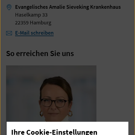
Evangelisches Amalie Sieveking Krankenhaus
Haselkamp 33
22359 Hamburg
E-Mail schreiben
So erreichen Sie uns
Ihre Cookie-Einstellungen