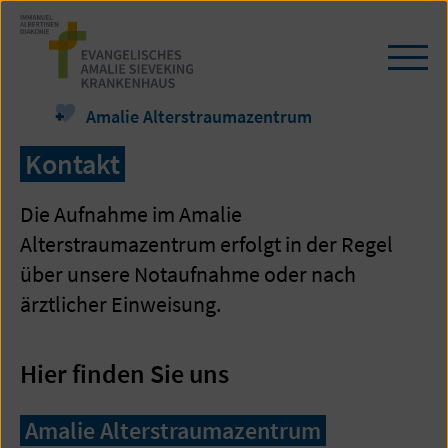
Zum
Seiteninhalt
springen
Navi
öffn
/
Amalie Alterstraumazentrum
schl
Kontakt
Die Aufnahme im Amalie
Alterstraumazentrum erfolgt in der Regel
über unsere Notaufnahme oder nach
ärztlicher Einweisung.
Hier finden Sie uns
Amalie Alterstraumazentrum