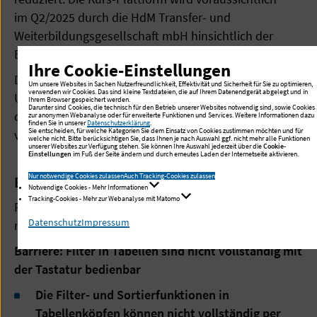
im Q2/2025 durch die HdM Transfer- und
Weiterbildungsgesellschaft mbH hinsichtlich der
Barrierefreiheit überprüft.
Ihre Cookie-Einstellungen
Diese Webanwendung ist wegen der folgenden
Um unsere Websites in Sachen Nutzerfreundlichkeit, Effektivität und Sicherheit für Sie zu optimieren,
verwenden wir Cookies. Das sind kleine Textdateien, die auf Ihrem Datenendgerät abgelegt und in
Unvereinbarkeiten und Ausnahmen nur teilweise mit
Ihrem Browser gespeichert werden.
Darunter sind Cookies, die technisch für den Betrieb unserer Websites notwendig sind, sowie Cookies
dem Barrierefreiheitsstärkungsgesetz (BFSG)
zur anonymen Webanalyse oder für erweiterte Funktionen und Services. Weitere Informationen dazu
finden Sie in unserer
Datenschutzerklärung
.
Sie entscheiden, für welche Kategorien Sie dem Einsatz von Cookies zustimmen möchten und für
vereinbar.
welche nicht. Bitte berücksichtigen Sie, dass Ihnen je nach Auswahl ggf. nicht mehr alle Funktionen
unserer Websites zur Verfügung stehen. Sie können Ihre Auswahl jederzeit über die
Cookie-
Einstellungen
im Fuß der Seite ändern und durch erneutes Laden der Internetseite aktivieren.
Nur notwendige Cookies zulassen
Auch Tracking-Cookies zulassen
B-3.1 Nicht barrierefreie Inhalte
Notwendige Cookies - Mehr Informationen
Tracking-Cookies - Mehr zur Webanalyse mit Matomo
Folgende Inhalte oder Funktionen können aktuell
Datenschutz
Impressum
nicht vollständig barrierefrei bereitgestellt werden:
Barriere: Filter in Tabellen sind nicht vollständig mit
der Tastatur bedienbar
Die Filter- und Sortierfunktionen in
Tabellenköpfen können nicht vollständig per