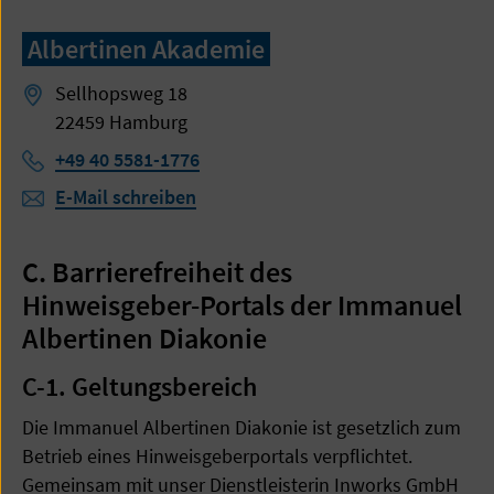
Albertinen Akademie
Sellhopsweg 18
22459 Hamburg
Telefon:
+49 40 5581-1776
E-Mail schreiben
C. Barrierefreiheit des
Hinweisgeber-Portals der Immanuel
Albertinen Diakonie
C-1. Geltungsbereich
Die Immanuel Albertinen Diakonie ist gesetzlich zum
Betrieb eines Hinweisgeberportals verpflichtet.
Gemeinsam mit unser Dienstleisterin Inworks GmbH