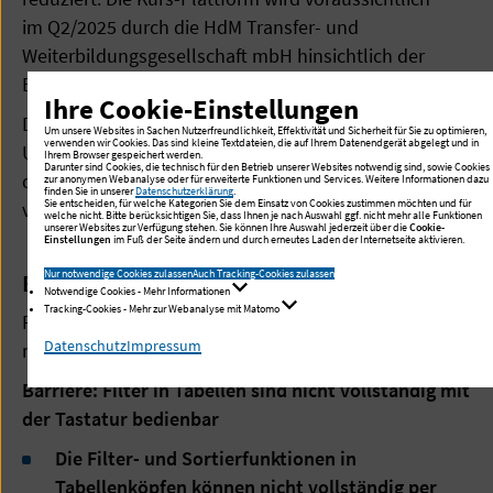
im Q2/2025 durch die HdM Transfer- und
Weiterbildungsgesellschaft mbH hinsichtlich der
Barrierefreiheit überprüft.
Ihre Cookie-Einstellungen
Diese Webanwendung ist wegen der folgenden
Um unsere Websites in Sachen Nutzerfreundlichkeit, Effektivität und Sicherheit für Sie zu optimieren,
verwenden wir Cookies. Das sind kleine Textdateien, die auf Ihrem Datenendgerät abgelegt und in
Unvereinbarkeiten und Ausnahmen nur teilweise mit
Ihrem Browser gespeichert werden.
Darunter sind Cookies, die technisch für den Betrieb unserer Websites notwendig sind, sowie Cookies
dem Barrierefreiheitsstärkungsgesetz (BFSG)
zur anonymen Webanalyse oder für erweiterte Funktionen und Services. Weitere Informationen dazu
finden Sie in unserer
Datenschutzerklärung
.
Sie entscheiden, für welche Kategorien Sie dem Einsatz von Cookies zustimmen möchten und für
vereinbar.
welche nicht. Bitte berücksichtigen Sie, dass Ihnen je nach Auswahl ggf. nicht mehr alle Funktionen
unserer Websites zur Verfügung stehen. Sie können Ihre Auswahl jederzeit über die
Cookie-
Einstellungen
im Fuß der Seite ändern und durch erneutes Laden der Internetseite aktivieren.
Nur notwendige Cookies zulassen
Auch Tracking-Cookies zulassen
B-3.1 Nicht barrierefreie Inhalte
Notwendige Cookies - Mehr Informationen
Tracking-Cookies - Mehr zur Webanalyse mit Matomo
Folgende Inhalte oder Funktionen können aktuell
Datenschutz
Impressum
nicht vollständig barrierefrei bereitgestellt werden:
Barriere: Filter in Tabellen sind nicht vollständig mit
der Tastatur bedienbar
Die Filter- und Sortierfunktionen in
Tabellenköpfen können nicht vollständig per