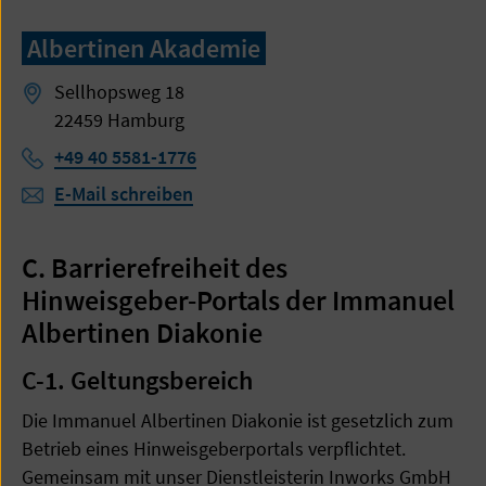
Albertinen Akademie
Sellhopsweg 18
22459 Hamburg
Telefon:
+49 40 5581-1776
E-Mail schreiben
C. Barrierefreiheit des
Hinweisgeber-Portals der Immanuel
Albertinen Diakonie
C-1. Geltungsbereich
Die Immanuel Albertinen Diakonie ist gesetzlich zum
Betrieb eines Hinweisgeberportals verpflichtet.
Gemeinsam mit unser Dienstleisterin Inworks GmbH